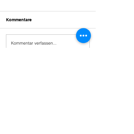
Kommentare
Kommentar verfassen...
Bibliothek Bütschwil
Alte Strasse 10, 9606 Bütschwil
Tel
071 983 41 62
Mail
bibliothek@buetschwil.ch
Öffnungszeiten
Gebühren
Dibiost